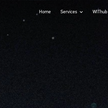
Home
Services
WIThub
Home
Services
WIThub