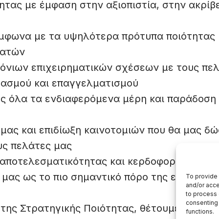
τας με έμφαση στην αξιοπιστία, στην ακρίβε
μφωνα με τα υψηλότερα πρότυπα ποιότητας
λατών
όνιων επιχειρηματικών σχέσεων με τους πελ
βασμού και επαγγελματισμού
ς όλα τα ενδιαφερόμενα μέρη και παράδοση
μας και επιδίωξη καινοτομιών που θα μας δ
υς πελάτες μας
 αποτελεσματικότητας και κερδοφορίας της ε
μας ως το πιο σημαντικό πόρο της εταιρείας
To provide 
and/or acce
to process 
consenting 
της Στρατηγικής Ποιότητας, θέτουμε τους α
functions.